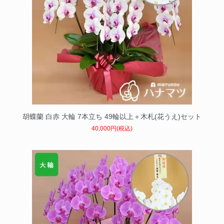
胡蝶蘭 白赤 大輪 7本立ち 49輪以上＋木札(花うえ)セット
40,000円(税込)