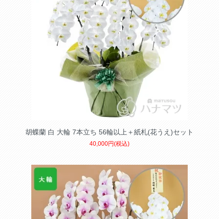
胡蝶蘭 白 大輪 7本立ち 56輪以上＋紙札(花うえ)セット
40,000円(税込)