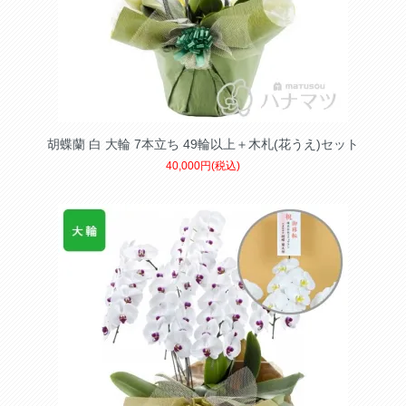
胡蝶蘭 白 大輪 7本立ち 49輪以上＋木札(花うえ)セット
40,000円(税込)