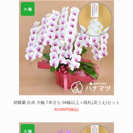
胡蝶蘭 白赤 大輪 7本立ち 56輪以上＋紙札(花うえ)セット
40,000円(税込)