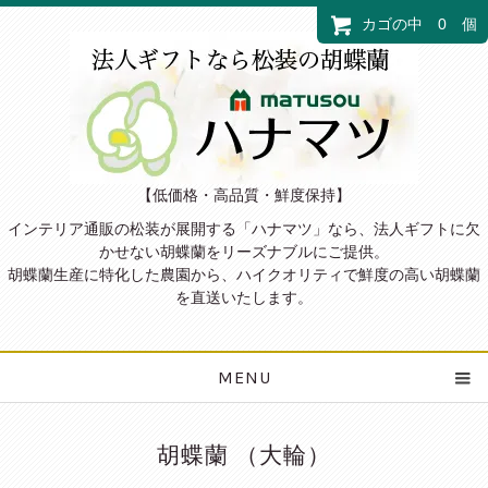
カゴの中 0 個
【低価格・高品質・鮮度保持】
インテリア通販の松装が展開する「ハナマツ」なら、法人ギフトに欠
かせない胡蝶蘭をリーズナブルにご提供。
胡蝶蘭生産に特化した農園から、ハイクオリティで鮮度の高い胡蝶蘭
を直送いたします。
MENU
胡蝶蘭 （大輪）