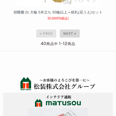
胡蝶蘭 白 大輪 5本立ち 55輪以上＋紙札(花うえ)セット
35,000円(税込)
« PREV
NEXT »
40
1-12
商品中
商品