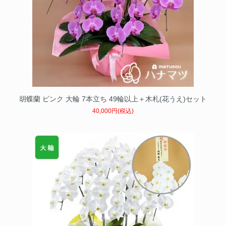
胡蝶蘭 ピンク 大輪 7本立ち 49輪以上＋木札(花うえ)セット
40,000円(税込)