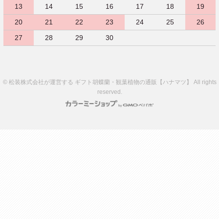
13
14
15
16
17
18
19
20
21
22
23
24
25
26
27
28
29
30
© 松装株式会社が運営する ギフト胡蝶蘭・観葉植物の通販【ハナマツ】 All rights
reserved.