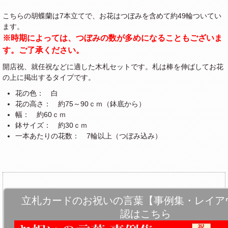
こちらの胡蝶蘭は7本立てで、お花はつぼみを含めて約49輪ついてい
ます。
※時期によっては、つぼみの数が多めになることもございま
す。ご了承ください。
開店祝、就任祝などに適した木札セットです。札は棒を伸ばしてお花
の上に掲出するタイプです。
花の色： 白
花の高さ： 約75～90ｃｍ（鉢底から）
幅： 約60ｃｍ
鉢サイズ： 約30ｃｍ
一本あたりの花数： 7輪以上（つぼみ込み）
立札カードのお祝いの言葉【事例集・レイア
認はこちら