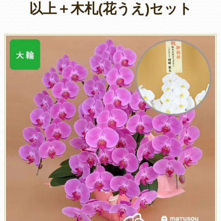
以上＋木札(花うえ)セット