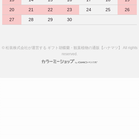
20
21
22
23
24
25
26
27
28
29
30
© 松装株式会社が運営する ギフト胡蝶蘭・観葉植物の通販【ハナマツ】 All rights
reserved.