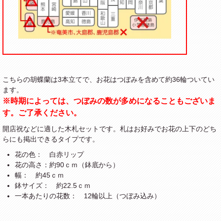
こちらの胡蝶蘭は3本立てで、お花はつぼみを含めて約36輪ついてい
ます。
※時期によっては、つぼみの数が多めになることもございま
す。ご了承ください。
開店祝などに適した木札セットです。札はお好みでお花の上下のどち
らにも掲出できるタイプです。
花の色： 白赤リップ
花の高さ：約90ｃｍ（鉢底から）
幅： 約45ｃｍ
鉢サイズ： 約22.5ｃｍ
一本あたりの花数： 12輪以上（つぼみ込み）