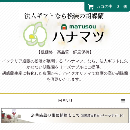
カゴの中 0 個
【低価格・高品質・鮮度保持】
インテリア通販の松装が展開する「ハナマツ」なら、法人ギフトに欠
かせない胡蝶蘭をリーズナブルにご提供。
胡蝶蘭生産に特化した農園から、ハイクオリティで鮮度の高い胡蝶蘭
を直送いたします。
MENU