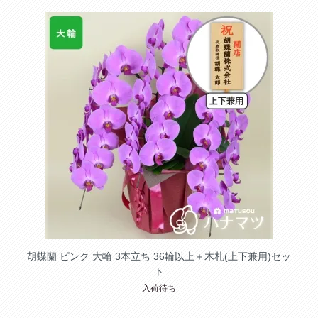
胡蝶蘭 ピンク 大輪 3本立ち 36輪以上＋木札(上下兼用)セッ
ト
入荷待ち