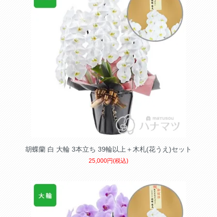
胡蝶蘭 白 大輪 3本立ち 39輪以上＋木札(花うえ)セット
25,000円(税込)