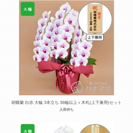
胡蝶蘭 白赤 大輪 3本立ち 36輪以上＋木札(上下兼用)セット
入荷待ち