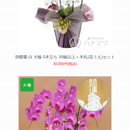
胡蝶蘭 白 大輪 5本立ち 35輪以上＋木札(花うえ)セット
30,000円(税込)