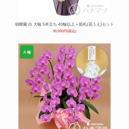
胡蝶蘭 白 大輪 5本立ち 40輪以上＋紙札(花うえ)セット
30,000円(税込)