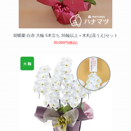
胡蝶蘭 白赤 大輪 5本立ち 35輪以上＋木札(花うえ)セット
30,000円(税込)