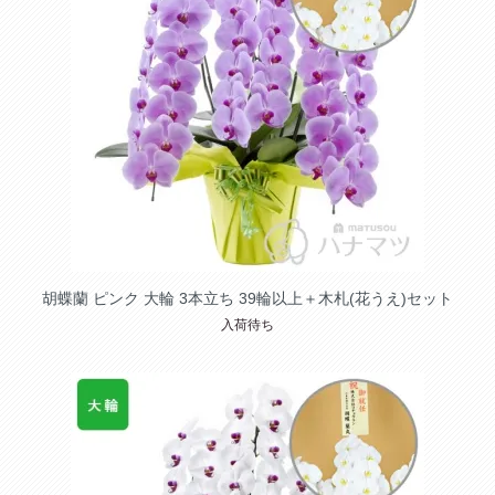
胡蝶蘭 ピンク 大輪 3本立ち 39輪以上＋木札(花うえ)セット
入荷待ち