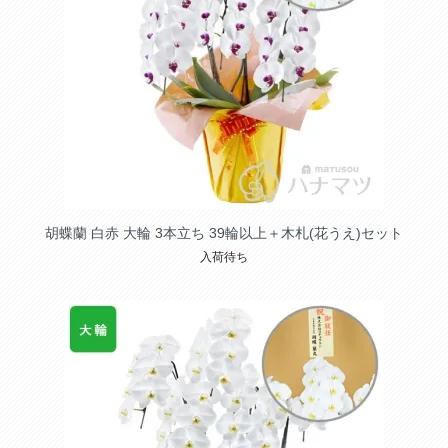
胡蝶蘭 白赤 大輪 3本立ち 39輪以上＋木札(花うえ)セット
入荷待ち