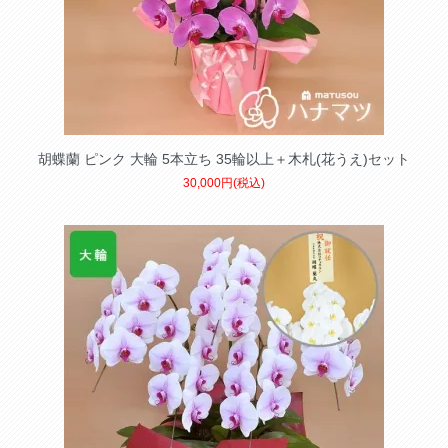
胡蝶蘭 ピンク 大輪 5本立ち 35輪以上＋木札(花うえ)セット
30,000円(税込)