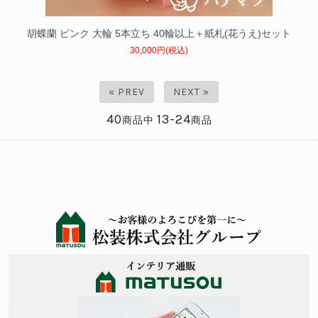
胡蝶蘭 ピンク 大輪 5本立ち 40輪以上＋紙札(花うえ)セット
30,000円(税込)
« PREV
NEXT »
40
13-24
商品中
商品